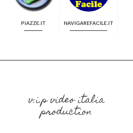
PIAZZE.IT
NAVIGAREFACILE.IT
v.i.p video italia
production