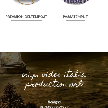
PREVISIONIDELTEMPO.IT
PASSATEMPI.IT
v.i.p. video italia
production srl
Bologna
P.I. 04322860372